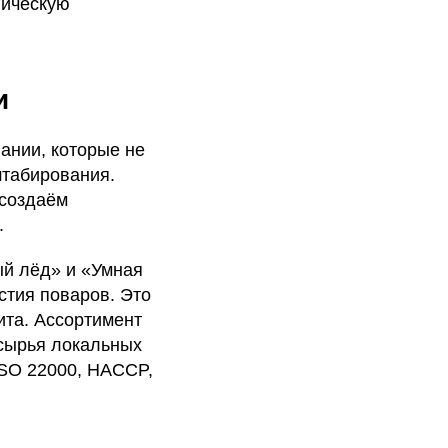
гическую
и
ании, которые не
штабирования.
 создаём
.
ый лёд» и «Умная
стия поваров. Это
ита. Ассортимент
сырья локальных
SO 22000, HACCP,