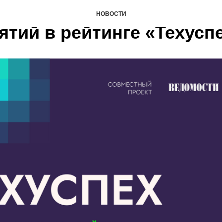
ошла в Топ-10 малых
НОВОСТИ
тий в рейтинге «Техуспе