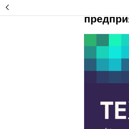
Qummy в
предприя