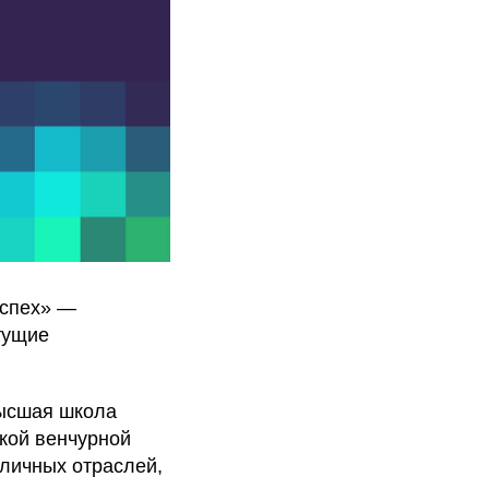
успех» —
тущие
Высшая школа
кой венчурной
зличных отраслей,